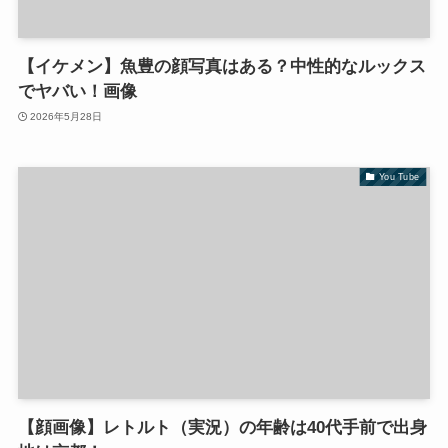
【イケメン】魚豊の顔写真はある？中性的なルックス
でヤバい！画像
2026年5月28日
You Tube
【顔画像】レトルト（実況）の年齢は40代手前で出身