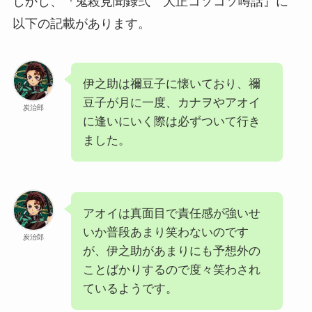
しかし、『鬼殺見聞録弍 大正コソコソ噂話』に
以下の記載があります。
伊之助は禰豆子に懐いており、禰
豆子が月に一度、カナヲやアオイ
炭治郎
に逢いにいく際は必ずついて行き
ました。
アオイは真面目で責任感が強いせ
いか普段あまり笑わないのです
炭治郎
が、伊之助があまりにも予想外の
ことばかりするので度々笑わされ
ているようです。