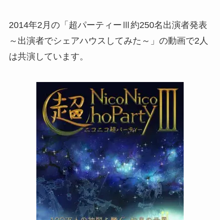
2014年2月の「超パーティーⅢ約250名出演者発表
～出演者でシェアハウスしてみた～」の動画で2人
は共演しています。