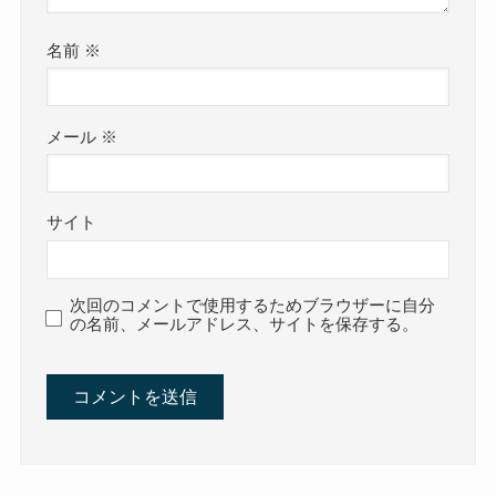
名前
※
メール
※
サイト
次回のコメントで使用するためブラウザーに自分
の名前、メールアドレス、サイトを保存する。