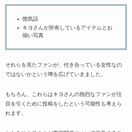
惚気話
キヨさんが所有しているアイテムとお
揃い写真
それらを見たファンが、付き合っている女性なの
ではないかという噂を広げていきました。
もちろん、これらはキヨさんの熱烈なファンが注
目を引くために投稿をしたという可能性も考えら
れます。