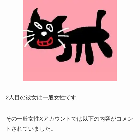
2人目の彼女は一般女性です。
その一般女性Xアカウントでは以下の内容がコメン
トされていました。