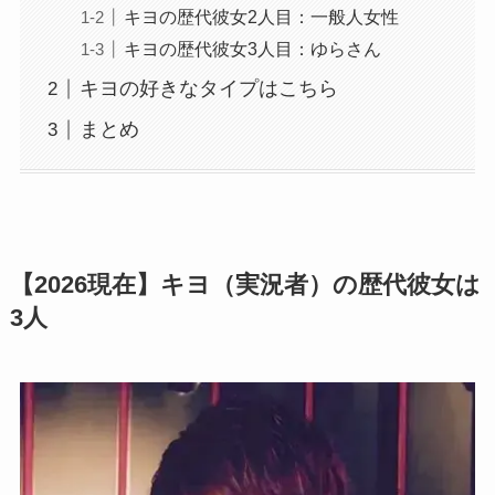
キヨの歴代彼女2人目：一般人女性
キヨの歴代彼女3人目：ゆらさん
キヨの好きなタイプはこちら
まとめ
【2026現在】キヨ（実況者）の歴代彼女は
3人