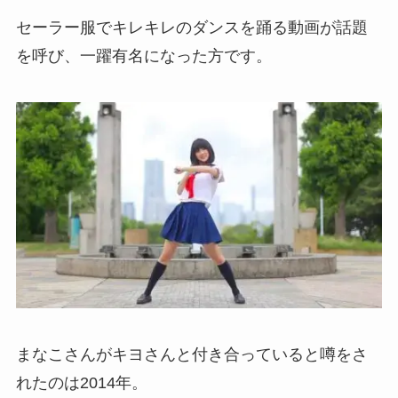
セーラー服でキレキレのダンスを踊る動画が話題
を呼び、一躍有名になった方です。
まなこさんがキヨさんと付き合っていると噂をさ
れたのは2014年。