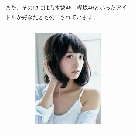
また、その他には乃木坂46、欅坂46といったアイ
ドルが好きだとも公言されています。