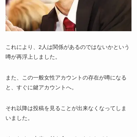
これにより、2人は関係があるのではないかという
噂が再浮上しました。
また、この一般女性アカウントの存在が噂になる
と、すぐに鍵アカウントへ。
それ以降は投稿を見ることが出来なくなってしま
いました。