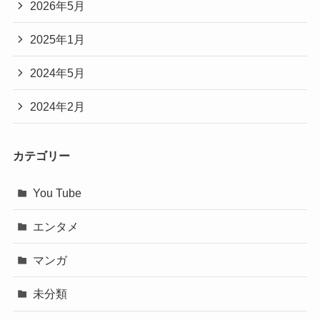
2026年5月
2025年1月
2024年5月
2024年2月
カテゴリー
You Tube
エンタメ
マンガ
未分類