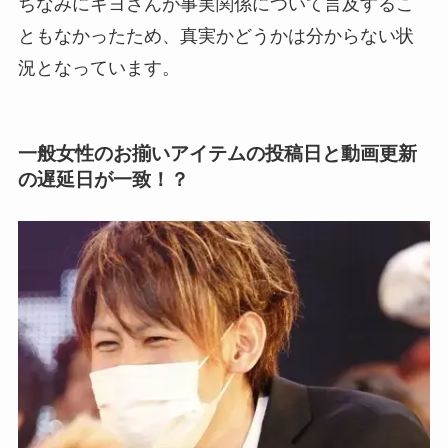
ちなみにキヨさんが事実関係について言及するこ
ともなかったため、真実かどうかは分からない状
況となっています。
一般女性のお揃いアイテムの投稿日と動画更新
の遅延日が一致！？