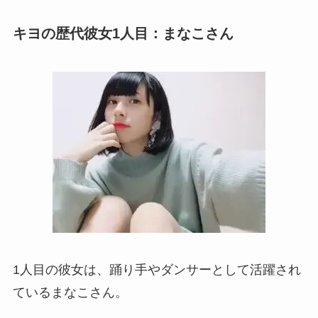
キヨの歴代彼女1人目：まなこさん
1人目の彼女は、踊り手やダンサーとして活躍され
ているまなこさん。