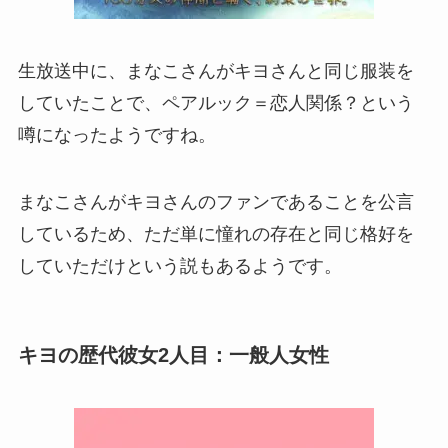
生放送中に、まなこさんがキヨさんと同じ服装を
していたことで、ペアルック＝恋人関係？という
噂になったようですね。
まなこさんがキヨさんのファンであることを公言
しているため、ただ単に憧れの存在と同じ格好を
していただけという説もあるようです。
キヨの歴代彼女2人目：一般人女性