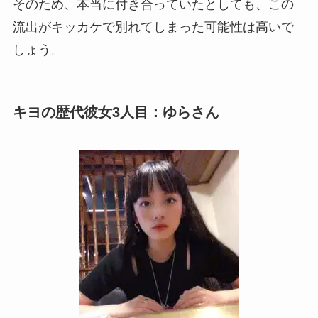
そのため、本当に付き合っていたとしても、この
流出がキッカケで別れてしまった可能性は高いで
しょう。
キヨの歴代彼女3人目：ゆらさん