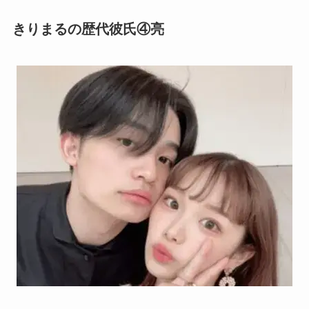
きりまるの歴代彼氏④亮