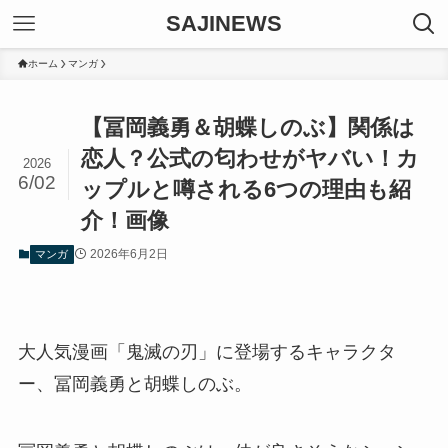
SAJINEWS
ホーム
マンガ
【冨岡義勇＆胡蝶しのぶ】関係は
恋人？公式の匂わせがヤバい！カ
2026
6/02
ップルと噂される6つの理由も紹
介！画像
2026年6月2日
マンガ
大人気漫画「鬼滅の刃」に登場するキャラクタ
ー、冨岡義勇と胡蝶しのぶ。