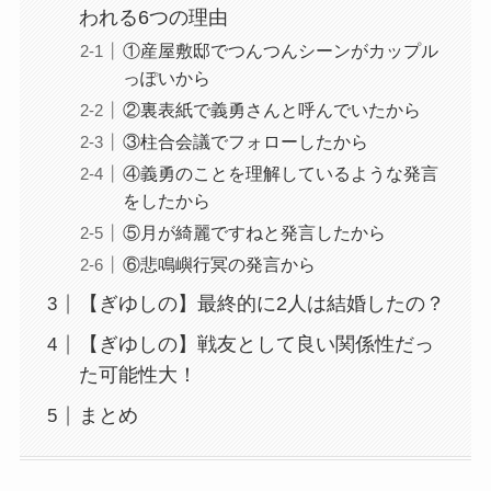
われる6つの理由
①産屋敷邸でつんつんシーンがカップル
っぽいから
②裏表紙で義勇さんと呼んでいたから
③柱合会議でフォローしたから
④義勇のことを理解しているような発言
をしたから
⑤月が綺麗ですねと発言したから
⑥悲鳴嶼行冥の発言から
【ぎゆしの】最終的に2人は結婚したの？
【ぎゆしの】戦友として良い関係性だっ
た可能性大！
まとめ